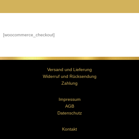
[woocommerce_checkout]
Versand und Lieferung
Widerruf und Rücksendung
Zahlung
Impressum
AGB
Datenschutz
Kontakt